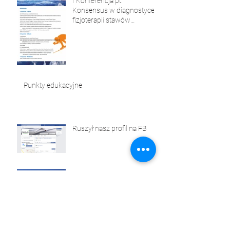
I Konferencja pt."
Konsensus w diagnostyce i
fizjoterapii stawów
skroniowo-żuchwowych"
Punkty edukacyjne
Ruszył nasz profil na FB
Ruszamy!!!
Archive