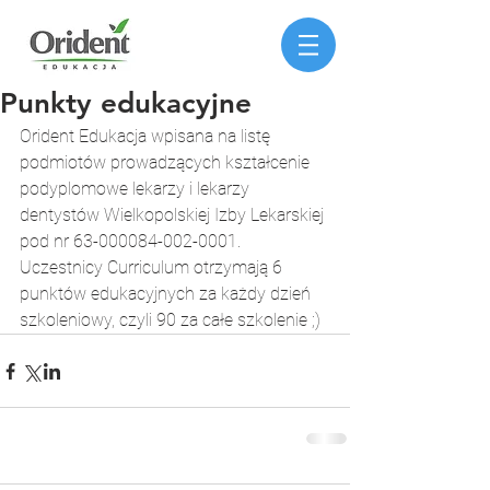
Punkty edukacyjne
Orident Edukacja wpisana na listę 
podmiotów prowadzących kształcenie 
podyplomowe lekarzy i lekarzy 
dentystów Wielkopolskiej Izby Lekarskiej 
pod nr 63-000084-002-0001.
Uczestnicy Curriculum otrzymają 6 
punktów edukacyjnych za każdy dzień 
szkoleniowy, czyli 90 za całe szkolenie ;)