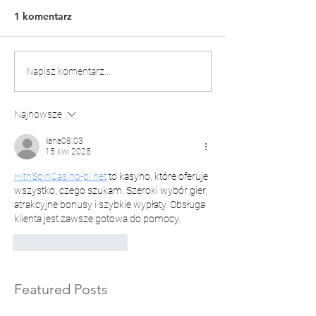
1 komentarz
Napisz komentarz...
Najnowsze
liana08.03
15 kwi 2025
HitnSpinCasino-pl.net
 to kasyno, które oferuje 
wszystko, czego szukam. Szeroki wybór gier, 
atrakcyjne bonusy i szybkie wypłaty. Obsługa 
klienta jest zawsze gotowa do pomocy.​
Polub
Odpowiedz
Featured Posts